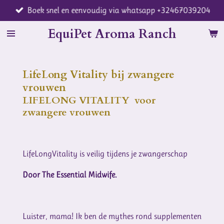
Boek snel en eenvoudig via whatsapp +32467039204
Ga
direct
EquiPet Aroma Ranch
naar
de
hoofdinhoud
LifeLong Vitality bij zwangere
vrouwen
LIFELONG VITALITY
voor
zwangere vrouwen
LifeLongVitality is veilig tijdens je zwangerschap
Door The Essential Midwife.
Luister, mama! Ik ben de mythes rond supplementen