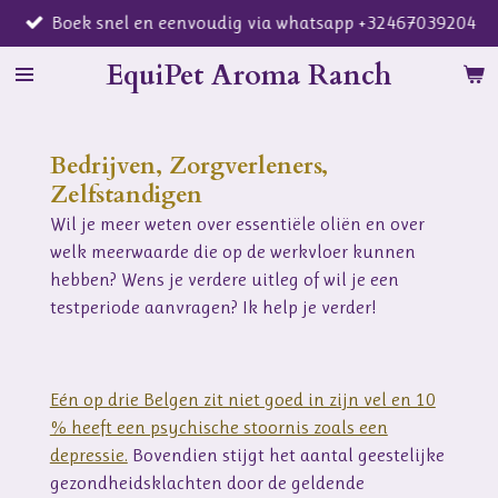
Boek snel en eenvoudig via whatsapp +32467039204
Ga
direct
EquiPet Aroma Ranch
naar
de
hoofdinhoud
Bedrijven, Zorgverleners,
Zelfstandigen
Wil je meer weten over essentiële oliën en over
welk meerwaarde die op de werkvloer kunnen
hebben? Wens je verdere uitleg of wil je een
testperiode aanvragen? Ik help je verder!
Eén op drie Belgen zit niet goed in zijn vel en 10
% heeft een psychische stoornis zoals een
depressie.
Bovendien stijgt het aantal geestelijke
gezondheidsklachten door de geldende