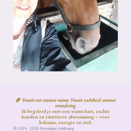
🌾
Vanuit rust ontstaat ruimte. Vanuit zachtheid ontstaat
verandering.
Ik begeleid je met een warm hart, zachte
handen en intuïtieve afstemming – voor
lichaam, energie en ziel.
© 2024 - 2026 Veronique Limbourg