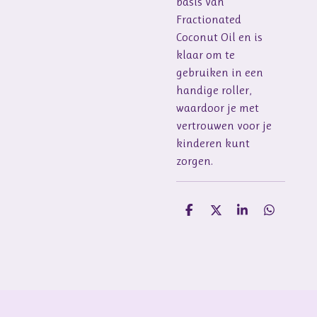
basis van
Fractionated
Coconut Oil en is
klaar om te
gebruiken in een
handige roller,
waardoor je met
vertrouwen voor je
kinderen kunt
zorgen.
D
D
S
D
e
e
h
e
l
e
a
l
e
l
r
e
n
e
n