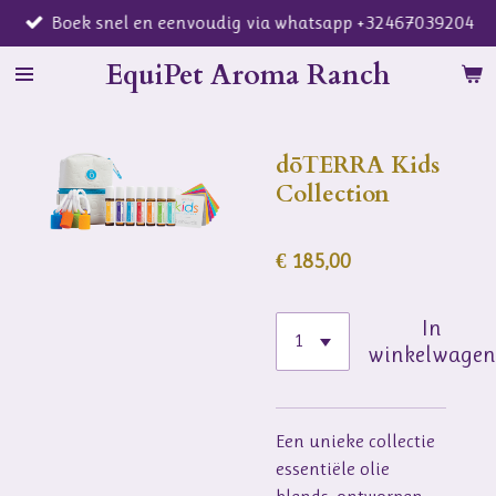
Boek snel en eenvoudig via whatsapp +32467039204
Ga
direct
EquiPet Aroma Ranch
naar
de
hoofdinhoud
dōTERRA Kids
Collection
€ 185,00
In
winkelwage
Een unieke collectie
essentiële olie