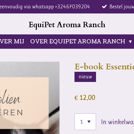
n eenvoudig via whatsapp +32467039204
Bestel jou
EquiPet Aroma Ranch
VER MIJ
OVER EQUIPET AROMA RANCH
E-book Essentie
nieuw
€ 12,00
In winkelw