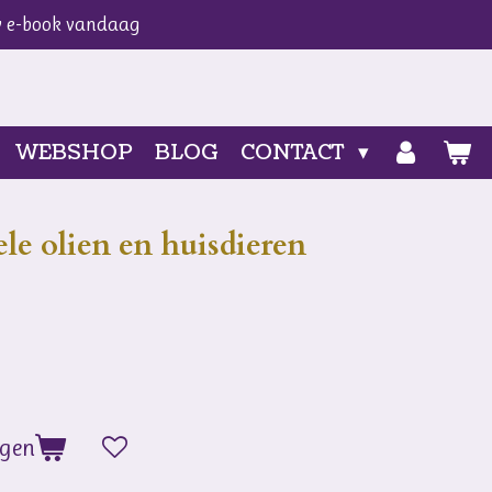
w e-book vandaag
WEBSHOP
BLOG
CONTACT
le olien en huisdieren
agen